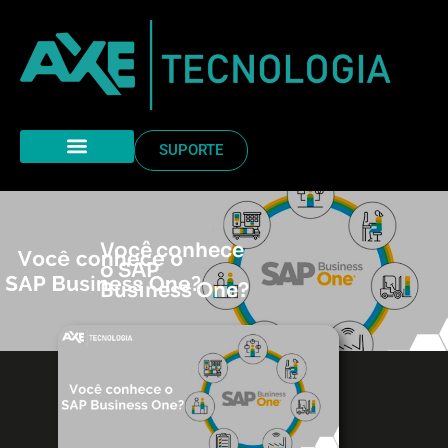
SUPORTE
Você conhece
o SAP
Business One?