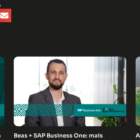
e
á
Beas + SAP Business One: mais
A