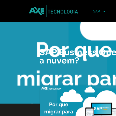
SAP
SAP Business One:
a nuvem?