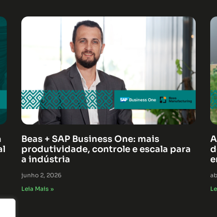
á
Beas + SAP Business One: mais
A
al
produtividade, controle e escala para
d
a indústria
e
junho 2, 2026
ab
Leia Mais »
Le