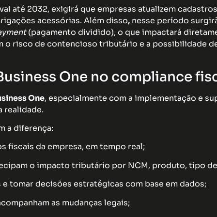
vai até 2032, exigirá que empresas atualizem cadastro
rigações acessórias. Além disso
,
nesse período surgir
payment
(pagamento dividido), o que impactará diretame
 o risco de contencioso tributário e a possibilidade d
Business One no compliance fis
siness One
, especialmente com a implementação e su
 realidade.
m a diferença:
s fiscais da empresa, em tempo real;
tecipam o impacto tributário por NCM, produto, tipo de
s e tomar decisões estratégicas com base em dados;
 acompanham as mudanças legais;