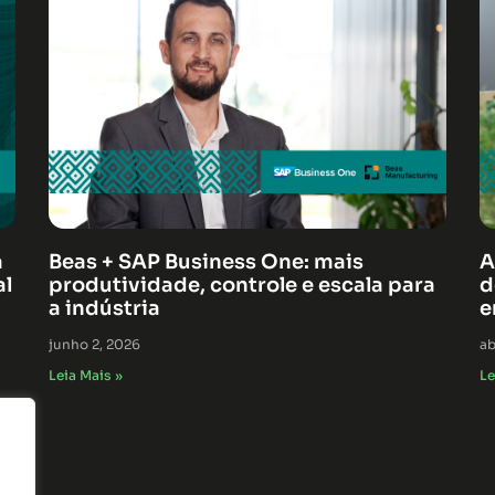
á
Beas + SAP Business One: mais
A
al
produtividade, controle e escala para
d
a indústria
e
junho 2, 2026
ab
Leia Mais »
Le