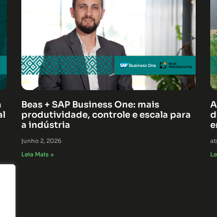
á
Beas + SAP Business One: mais
A
al
produtividade, controle e escala para
d
a indústria
e
junho 2, 2026
ab
Leia Mais »
Le