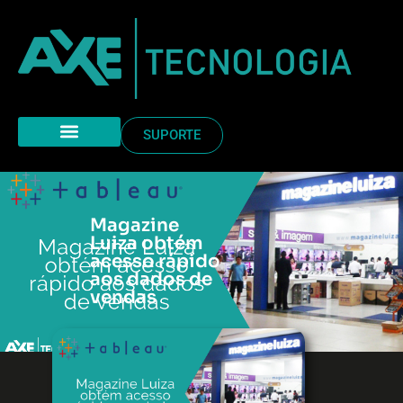
SUPORTE
Magazine
Luiza obtém
acesso rápido
aos dados de
vendas