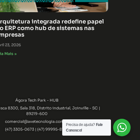
rquitetura integrada redefine papel
o ERP como hub de sistemas nas
mpresas
ril 23, 2026
ia Mais »
Ágora Tech Park - HUB
ca 8300, Sala 318, Distrito industrial, Joinville - SC |
89219-600
comercial@axetecnologia.com.br
Precisa de ajuda?
Fale
(47) 3305-0673 | (47) 99995-8705
Conosco!