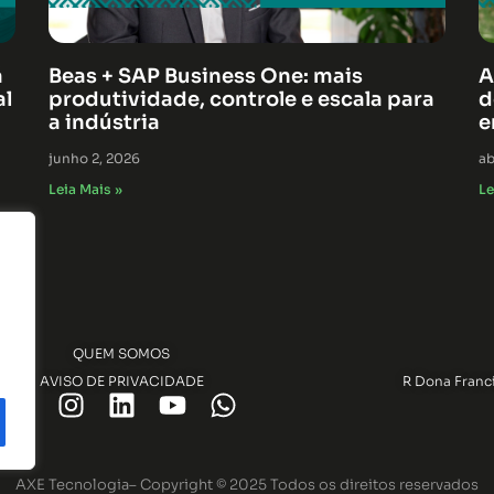
á
Beas + SAP Business One: mais
A
al
produtividade, controle e escala para
d
a indústria
e
junho 2, 2026
ab
Leia Mais »
Le
QUEM SOMOS
AVISO DE PRIVACIDADE
R Dona Francis
AXE Tecnologia– Copyright © 2025 Todos os direitos reservados